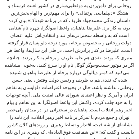
روحانی برای دامن‌زدن به دوقطبی‌سازی در کشور لعنت فرستاد و
هشتگ «دیپلماسی پرتقالی» را برای مهم‌ترین و الهام‌بخش‌ترین
داستان زندگی‌ محمدجواد ظریف که در برنامه «تِدتاک» بیان کرده
بود، به کار برد. علیرضا پناهیان، واعظ اصولگرا، چهره نام‌آشنایی
است که به واسطه سخنرانی‌های تند و انتقادی‌اش علیه اعضای
دولت روحانی و به‌خصوص برجام، مورد توجه دلواپسان قرار گرفته
است. علیرضا در کنار برادرش احمد، در طی این سال‌ها، واعظ هر
منبری که بودند، نقدی هم علیه ظریف و برجام به کار بردند. چنانچه
اگر در موتور جست‌وجوگر گوگل نام او را سرچ کنید، به‌خوبی مشاهده
می‌کنید که کمتر دیالوگی درباره برجام از علیرضا پناهیان شنیده
شده که نقدی هم به ظریف و رئیس دولت وقتش، یعنی حسن
روحانی، نداشته باشد. حال در بحبوحه اعتراضات دلواپسان به تفاهم
ایران و آمریکا و نظر اعضای شورای عالی امنیت ملی، آنچه توجهات
را به خود جلب کرده، واکنش این واعظ اصولگرا به این تفاهم و پیام
اخیر رهبر انقلاب است. پناهیان در سخنرانی در در میدان ولی‌عصر
تهران و جمع مردم با تمرکز بر نامه اخیر رهبر انقلاب، این نامه را
نشانه‌ای از شفافیت، اقتدار و تسلط رهبری بر روندهای کلان کشور
دانست و گفت که؛ «این شفافیت فوق‌العاده‌ای که رهبری در این نامه