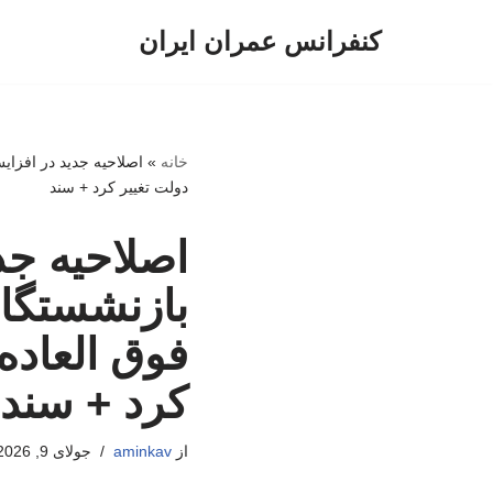
کنفرانس عمران ایران
پرش
به
محتوا
خانه
»
دولت تغییر کرد + سند
اصلاحیه ج
فوق العاده
کرد + سند
از
aminkav
جولای 9, 2026