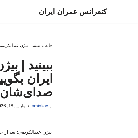
کنفرانس عمران ایران
پرش
به
محتوا
خانه
»
ببینید | بیژن عبدالکری
ببینید | بی
ایران بگوی
صدای‌شان د
از
aminkav
مارس 18, 2026
بیژن عبدالکریمی: بعد از جن