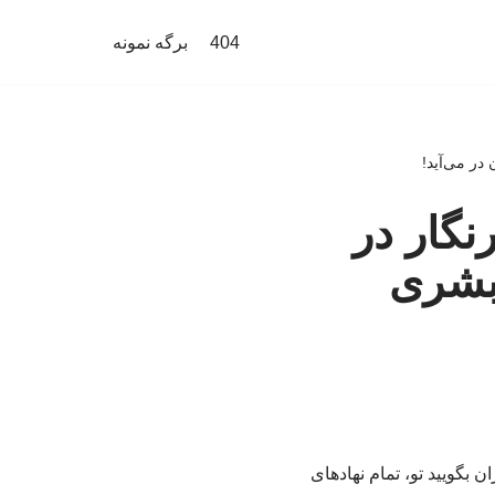
404
برگه نمونه
 در می‌آید!
نگار در
 بشری
ن بگویید تو، تمام نهادهای