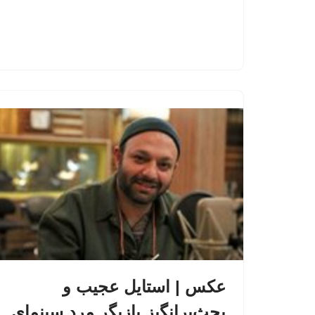
عکس | استایل عجیب و
بحث‌برانگیز بازیگر مرد سینمای