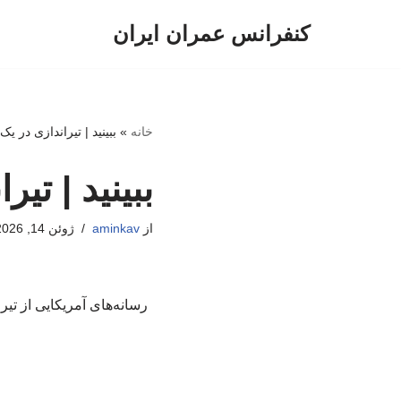
کنفرانس عمران ایران
پرش
به
محتوا
خانه
»
ببینید | تیراندازی در ی
ببینید | تی
از
aminkav
ژوئن 14, 2026