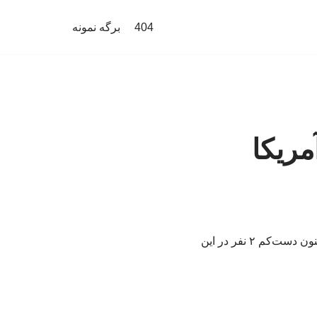
404
برگه نمونه
مریکا
رسانه‌های آمریکایی از تیراندازی در مرکز خرید هِیوود در ایالت کارولینای جنوبی خبر می‌دهند. تاکنون دست‌کم ۲ نفر در این