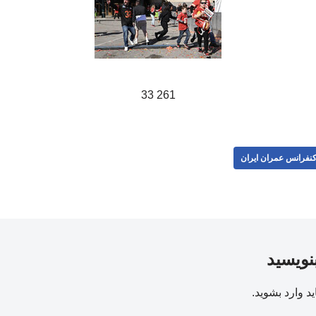
261 33
نفرانس عمران ایران
بنویسید
ید
وارد بشوید
.