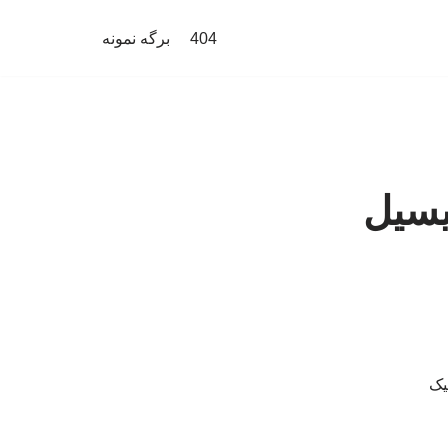
404
برگه نمونه
یسیل
یک