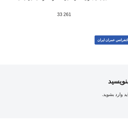
261 33
نفرانس عمران ایران
بنویسید
ید
وارد بشوید
.