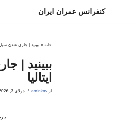
کنفرانس عمران ایران
پرش
به
محتوا
خانه
»
ببینید | جاری شدن سیل
ببینید | 
ایتالیا
از
aminkav
جولای 3, 2026
بار