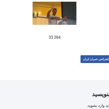
264 33
نفرانس عمران ایران
بنویسید
ید
وارد بشوید
.