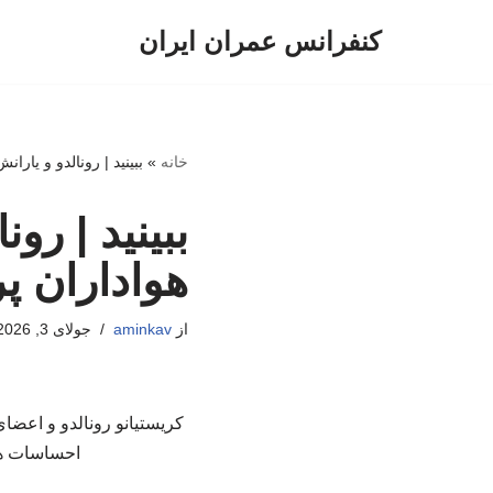
کنفرانس عمران ایران
پرش
به
محتوا
خانه
»
ببینید | رونالدو و یارا
ببینید | رو
هواداران پر
از
aminkav
جولای 3, 2026
کریستیانو رونالدو و اعضای
احساسات هزا