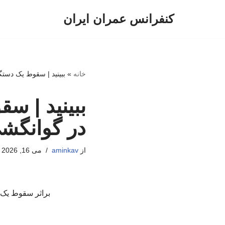
کنفرانس عمران ایران
پرش
به
محتوا
خانه
»
ببینید | سقوط یک دست
ببینید | س
در گوانگش
از
aminkav
می 16, 2026
براثر سقوط یک دستگاه 