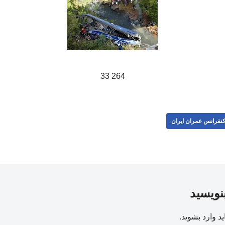
264 33
نفرانس عمران ایران
بنویسید
ید
وارد بشوید
.