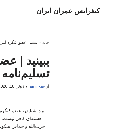
کنفرانس عمران ایران
پرش
به
محتوا
خانه
»
ببینید | عضو کنگره آمر
ببینید | عض
تسلیم‌نام
از
aminkav
ژوئن 18, 2026
برد اشنایدر، عضو کنگره آ
هسته‌ای کافی نیست، در
حزب‌الله و حماس سکوت 