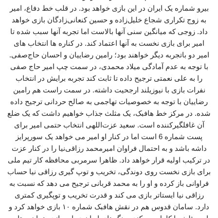
بیرو شماره یک ایران در این بازی خواهد بود. در قلب خط دفاع، امیر
به زوج تکراری شجاع خلیل‌زاده و حسین کنعانی‌زادگان بازی خواهد
داد. زوجی که میانگین سنی آنها بالاست اما تجربه آنها سبب شده تا
امیر برای بازی نخست به آنها اعتماد کند. در کناره ها انتخاب های
امیر دو باتجربه دیگر خواهند بود؛ رامین رضاییان و احسان حاج‌صفی.
با توجه به عدم آمادگی میلاد محمدی، در سمت چپ امیر حاج صفی
را به علی نعمتی ترجیح داده تا ثابت کند تجربه برایش در انتخاب
نفرات بازی با نیوزیلند ارجحیت داشته. در سمت راست هم رامین
رضاییان با توجه به خصوصیات تهاجمی به صالح حردانی ترجیح داده
شده. در مرکز خط هافبک، یک مثلث جذاب خواهیم داشت که یک ضلع
آن غافلگیرکننده است. سعید عزت‌اللهی انتخاب حتمی امیر برای
پست شماره 6 است اما در کنار او امیر می خواهد یک سورپرایز
داشه باشد و به احتمال فراوان امیرمحمد رزاقی‌نیا را در کنار عزت
در ترکیب اولیه قرار خواهد داد. ظاهرا سرمربی محافظه کار تیم ملی
برای بازی نخست روی دوندگی، تخریب و توپ گیری رزاقی نیا حساب
فراوانی باز کرده و او را به محمد قربانی ترجیح می دهد که نسبت به
رزاقی نیا ایستاتر بازی می کند و قدرت تخریب و توپگیری کمتری
دارد. سامان قدوس هم در نقش هافبک شماره ۱۰ بازی خواهد کرد و