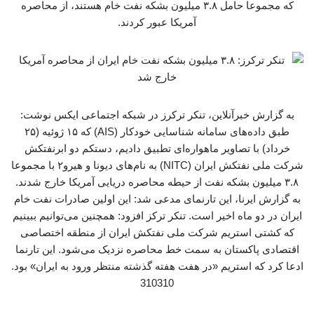
که مجموعا حامل ۳.۸ میلیون بشکه نفت خام هستند، از محاصره
آمریکا عبور کردند.
به گزارش خبرآنلاین، تنکر ترکرز در شبکه اجتماعی ایکس نوشت:
طبق داده‌های سامانه شناسایی خودکار (AIS) که ۱۵ ژوئیه (۲۵
خرداد) با تصاویر ماهواره‌ای تطبیق دادیم، دستکم دو ابرنفتکش
شرکت ملی نفتکش ایران (NITC) به نام‌های دیونا و هیرو۲ با مجموعا
۳.۸ میلیون بشکه نفت از حیطه محاصره دریایی آمریکا خارج شدند.
به گزارش ایرنا، این تارنمای مدعی شد: این اولین صادرات نفت خام
ایران در دو ماه اخیر است. تنکر ترکز افزود: همچنین می‌توانیم ببینیم
که کشتی استریم شرکت ملی نفتکش ایران از منطقه اختصاصی
اقتصادی پاکستان به سمت خط محاصره نزدیک می‌شود. این تارنما
ادعا کرد که استریم «در هفت هفته گذشته منتظر ورود به ایران» بود.
310310