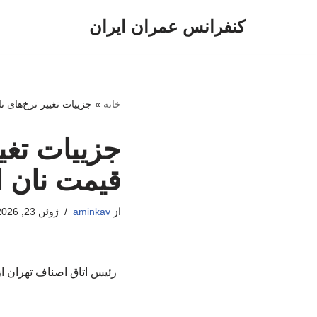
کنفرانس عمران ایران
پرش
به
محتوا
خانه
»
جزییات تغییر نرخ‌های ن
جزییات تغی
قیمت نان ا
از
aminkav
ژوئن 23, 2026
رئیس اتاق اصناف تهران از ت