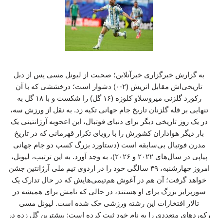
به گزارش خبرگزاری خبرآنلاین؛ صحبت از لیونل مسی پس از دبل
تاریخی‌اش مقابل اتریش (۲-۰) دشوار است؛ درخششی که با آن
رکورد گلزنی میروسلاو کلوزه (۱۶ گل) را شکست و با ۱۸ گل به
تنهایی بر قله گلزنان تاریخ جام جهانی تکیه زد. به نقل از ورزش سه،
در یک روز تاریخی دیگر برای دنیای فوتبال، این اعجوبه آرژانتینی یک
بار دیگر هواداران کشورش را با رویای تکرار قهرمانی که در تاریخ
مدرن فوتبال بی‌سابقه است (دستاورد بزرگ کسب دو جام جهانی
پیاپی در سال‌های ۲۰۲۲ و ۲۰۲۶)، به وجد آورد. به این ترتیب، لیونل،
امروز چهارشنبه، ۳۹ سالگی خود را در اردوی تیم ملی آرژانتین جشن
خواهد گرفت؛ آن هم در آغوش هم‌تیمی‌هایش که در حال تدارک یک
سورپرایز بزرگ برای او هستند، در حالی که نامش برای همیشه در
تالار افتخارات این رشته ورزشی حک شده است. لیونل مسی
رکوردهای متعددی را به نام خود ثبت کرده است: بیشترین گل زده در