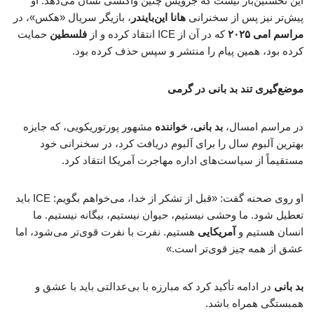
این نخستین‌بار نیست که جرویس چنین واکنشی نشان می‌دهد. او
پیش‌تر نیز پس از سخنرانی
هانا این‌بایندر
، بازیگر سریال «هکس»، در
مراسم امی ۲۰۲۵
که در آن از ICE انتقاد کرده و از
فلسطین
حمایت
کرده بود، همین پیام را منتشر و سپس حذف کرده بود.
موضع‌گیری تند بد بانی در گرمی
در مراسم امسال،
بد بانی
،
خواننده
مشهور پورتوریکویی، که جایزه
بهترین آلبوم سال را برای آلبوم دریافت کرد، در سخنرانی خود
مستقیماً از سیاست‌های اداره مهاجرت آمریکا انتقاد کرد.
او روی صحنه گفت: «قبل از تشکر از خدا، می‌خواهم بگویم: ICE باید
تعطیل شود. ما وحشی نیستیم، حیوان نیستیم، بیگانه نیستیم. ما
انسان هستیم و
آمریکایی
هستیم. نفرت با نفرت قوی‌تر می‌شود، اما
عشق از همه چیز قوی‌تر است.»
بد بانی
در ادامه تأکید کرد که مبارزه با بی‌عدالتی باید با عشق و
همبستگی همراه باشد.