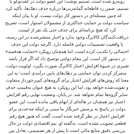
روبه‌رو شده است. تسنیم نوشت: این عضو دولت در گفت‌وگو با
تسنیم، ضمن رد قاطعانه گمانه‌زنی‌ها درباره حذف دهک‌ها، تأکید کرد
که چنین مسئله‌ای در دستور کار دولت نیست. او با بیان اینکه
سیاست دولت بر حمایتِ حداکثری از مشمولان استوار است، تصریح
کرد که هیچ برنامه‌ای برای حذف حتی یک نفر از لیست
دریافت‌کنندگان کالابرگ وجود ندارد و اخبار منتشرشده در این زمینه،
با واقعیت تصمیمات دولتی فاصله دارد. اگرچه دولت این حذف
احتمالی را تکذیب کرده است، اما همچنان رویکرد «حمایت هدفمند»
در دستور کار است. این مقام دولتی توضیح داد که اگر قرار باشد
تغییری در شیوهٔ افزایش اعتبار کالابرگ صورت بگیرد، اولویت دولت،
متمرکز کردن توان حمایتی بر دهک‌های پایین درآمدی است؛ به این
معنا که روش‌های افزایش اعتبار برای گروه‌های کم‌برخوردار متفاوت
و تقویت‌شده خواهد بود، اما این رویکرد به هیچ عنوان به‌قیمتِ حذفِ
سایر گروه‌ها تمام نخواهد شد. در پایان، وضعیت نهایی رقم افزایش
اعتبار نیز همچنان در هاله‌ای از ابهام باقی مانده است. این عضو
دولت در پاسخ به پرسش خبرنگار ما مبنی بر اینکه چه‌عددی برای
افزایش اعتبار در نظر گرفته شده است، گفت که هنوز هیچ رقم
قطعی تصویب نشده است. به‌گفته او، تیم اقتصادی دولت در حال
بررسی دقیق منابع مالی است تا پیش از هر تصمیمی، تعادل بین