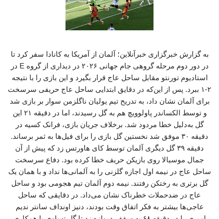
به گزارش خبرگزاری خبرآنلاین؛ آلمان از آمریکا به کانادا سفر کرد تا
در دور دوم مرحله گروهی جام جهانی ۲۰۲۶ در دیداری از گروه E در
استادیوم تورنتو مقابل ساحل عاج قرار بگیرد و این بازی را با نتیجه
۲-۱ ببرد. پس از این‌که در دقایق ابتدایی ساحل عاج حریفی سرسخت
برای آلمان نشان داد، به تدریح تیم یولیان ناگلزمن سوار بر بازی شد
و توسط الکساندر پاولوویچ هم به گل رسیدند، اما در دقیقه ۲۱ این
گل به‌دلیل خطا مردود شد. برخلاف جریان بازی، فرانک کسیه در
دقیقه ۳۰ موفق شد نخستین گل بازی را برای فیل‌ها به ثمر برساند.
دقیقه ۳۹ گل دیگری آلمان توسط کای هاورتس زد که پیش از آن
جمال موسیالا روی بازیکن حریف خطا کرده بود. دفاع سرسخت
ساحل عاج در نیمه اول اجازه گلزنی را به آلمانی‌ها نداد و با همان یک
گل برتری به رختکن رفتند. نیمه دوم آلمان تیم هجومی بود و ساحل
عاج در ضدحملات خطرناک نشان می‌داد. در دقایقی که ساحل
عاجی‌ها بیشتر به فکر اتفاق وقت بودند، دنیز اونداف سانتر ندیم
امیری را در دقیقه ۶۸ به سقف دروازه زد تا گل تساوی با همکاری