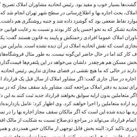
ین گشت‌ها بسیار خوب و مفید بود. رئیس اتحادیه مشاوران املاک تصریح 
اک، بحث اجاره بها و اطلاع‌رسانی در سطح شهر تهران انجام شد که ک
 موارد نقاط ضعفی بود که گوشزد داده شد و جنبه روشنگری هم داشت. 
ادیه تشکر که به نحو احسن پای کار بودند و نسبت به رعایت قوانین ج
شاوران املاک عموما افرادی زحمتکش و پایبند به قانون هستند گفت: ی
مجازی است که نقش اتحادیه املاک در آن دیده نشده است. بنابراین من
ف کار کند اما در حال حاضر این‌گونه نیست. به طور مثال فروشگاه‌های
بخش مسکن هم هرچقدر دلشان می‌خواهد در این پلتفرم‌ها قیمت‌گذاری م
یه دارند در حالی که ما هیچ نقشی در فضای مجازی نداریم. رئیس اتحادی
جاره در سال جاری گفت: اگر مشاور املاک از سال قبل یک قرارداد اج
اگر متعاملین بدون ارایه سوابق بخواهند قرارداد جدید ثبت کنند به این 
ند اراده متعاملین را اجرا خواهند کرد. وی اظهار کرد: عامل بازدارنده‌
ه بها دیده شده این است که اگر مالکان سقف مجاز اجاره بها را در تمد
 اتمام قرارداد می‌تواند در مراجع ذی‌صلاح نسبت به شکایت از مالک اقد
رزی تاکید کرد: البته بخش قابل توجهی از مالکان حس همدردی و همرا
صاب قانونی، نرخ را تعیین می‌کنند. از سویی بعضا سیاست‌های تنبیهی 