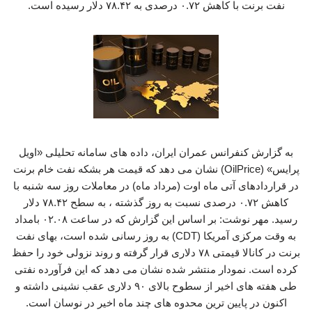
نفت برنت با کاهش ۰.۷۲ درصدی به ۷۸.۴۲ دلار رسیده است.
به گزارش کنفرانس عمران ایران، داده های سامانه تحلیلی «اویل
پرایس» (OilPrice) نشان می دهد که قیمت هر بشکه نفت خام برنت
در قراردادهای آتی ماه اوت (مرداد ماه) در معاملات روز سه شنبه با
کاهش ۰.۷۲ درصدی نسبت به روز گذشته ، به سطح ۷۸.۴۲ دلار
رسید. مهر نوشت: بر اساس این گزارش که در ساعت ۰۲.۰۸ بامداد
به وقت مرکزی آمریکا (CDT) به روز رسانی شده است، بهای نفت
برنت در کانالا قیمتی ۷۸ دلاری قرار گرفته و روند نزولی خود را حفظ
کرده است. نمودار منتشر شده نشان می دهد که این فرآورده نفتی
طی هفته های اخیر از سطوح بالای ۹۰ دلاری عقب نشینی داشته و
اکنون در پایین ترین محدوه های چند ماه اخیر در نوسان است.