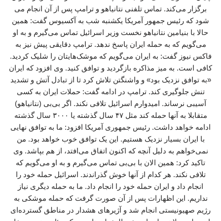
برگزار می‌کند. تماس تلفنی نتانیاهو و ترامپ پس از آن انجام می
شود که رئیس جمهور آمریکا یکشنبه شب به آکسیوس گفت: همین
حالا با بنیامین نتانیاهو نخست وزیر اسرائیل تماس می‌گیرم و به او
می‌گویم که به حمله ایران پاسخ ندهد. ترامپ دقایقی پیش نیز به
فاکس نیوز گفت: به ایران می‌گویم که موشک‌هایتان را شلیک کردید.
کافی است. به میز مذاکره بازگردید و توافق کنید. وی افزود که ایران
«به توافق نزدیک بود» و واشنگتن تلاش کرد تا از تبادل آتش و تشدید
تنش جلوگیری کند. ترامپ در ادامه گفت: حملات ایران به کسی
آسیبی نرساند. امیدوارم اسرائیل تلافی نکند. اگر بی‌بی (نتانیاهو)
متقابلا به آنها حمله کند مثل ۴۷ سال گذشته یا ۳۰۰۰ سال گذشته
ادامه خواهد داشت. رئیس جمهوری آمریکا افزود: ما به توافق نهایی
با ایران بسیار نزدیک هستیم. این یک توافق خوب خواهد بود. من
نمی‌خواهم به دلیل آنچه که اکنون اتفاق می‌افتد، از هم بپاشد. وی
تاکید کرد: همین الان با بی‌بی تماس می‌گیرم و به او می‌گویم که
تلافی نکند. هر کدام از آنها خوش گذراندند. اسرائیل حمله خود را
انجام داد و ایران حمله خود را انجام داد. ما به حمله دیگری نیاز
نداریم. این اظهارات پس از آن صورت گرفت که حمله موشکی به
رژیم صهیونیستی انجام شد و آژیرهای هشدار در مناطق گسترده‌ای