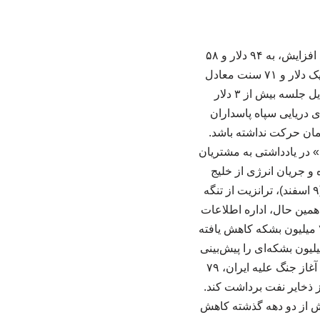
به گزارش کنفرانس عمران ایران، قیمت آتی نفت برنت با یک دلار و ۴۸ سنت معادل ۱.۵۹ درصد افزایش، به ۹۴ دلار و ۵۸
سنت در هر بشکه رسید. ایسنا نوشت: قیمت نفت خام وست تگزاس اینترمدیت (WTI) آمریکا با یک دلار و ۷۱ سنت معادل
۱.۹۰ درصد افزایش به ۹۱ دلار و ۷۴ سنت در هر بشکه رسید. قیمت آتی نفت خام آمریکا در اوایل جلسه بیش از ۳ دلار
افزایش یافته بودند. نیروی دریایی سپاه پاسداران
عمان حرکت نداشته باشد.
 در یادداشتی به مشتریان
 و جریان انرژی از خلیج
فارس به شدت محدود خواهد ماند.» از زمان آغاز تجاوز آمریکایی صهیونی به ایران در ۲۸ فوریه (۹ اسفند)، ترانزیت از تنگه
همین حال، اداره اطلاعات
انرژی آمریکا روز چهارشنبه اعلام کرد که ذخایر نفت خام آمریکا در هفته منتهی به پنجم ژوئن، ۷.۲ میلیون بشکه کاهش یافته
یلیون بشکه‌ای را پیش‌بینی
کرده بودند. بر اساس گزارش رویترز، ذخایر نفت خام آمریکا، از جمله ذخایر استراتژیک، از زمان آغاز جنگ علیه ایران، ۷۹
 ذخایر نفت برداشت کند.
یش از دو دهه گذشته کاهش