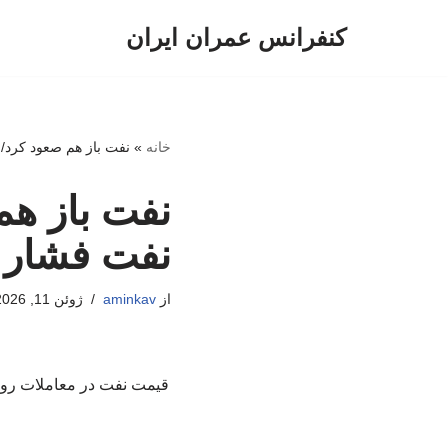
کنفرانس عمران ایران
پرش
به
محتوا
خانه
»
نفت باز هم صعود کرد/
نفت باز هم
نفت فشار آ
از
aminkav
ژوئن 11, 2026
قیمت نفت در معاملات روز 