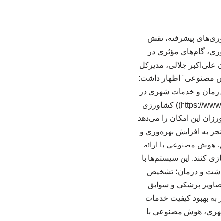
ری‌های پیشرفته، نقش
وری، گام‌های مؤثری در
لی‌اکبر جلالی، مدیرکل
وش مصنوعی" اظهار داشت:
درمان و خدمات شهری در
حال گسترش است." ([agah.news](https://www.agah.news/news/163252/detail?utm_source=openai)) کشاورزی
زان این امکان را می‌دهد
نجر به افزایش بهره‌وری و
هوش مصنوعی با ارائه
ی کنند. این سیستم‌ها با
بهداشت و درمان؛ تشخیص
تصاویر پزشکی و سوابق
ر به بهبود کیفیت خدمات
شهری، هوش مصنوعی با