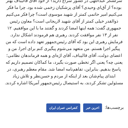
سرلشکر عبداللهی در کشور سراغ دارید؟ از خود آقای قالیباف بهتر
بوده؟ از آقای وحیدی؟ آقای پزشکیان زخمی شده بود. چرا ما فکر
می‌کنیم امیر حاتمی کمتر از شهید موسوی است؟ چرا فکر می‌کنیم
ذوالقدر خیلی کمتر از آقای شهید لاریجانی است؟ معاون رئیس
جمهوری گفت: همه اینها امضا کردند و گفتند ما با این موافقیم. ۱۲
نفر از ۱۳ نفر موافقت کردند. رهبری هم فرمودند اشکال ندارد.
فرمایش رهبری این بود که آقای رئیس‌جمهور تعهد داده است که من
پیگیر اجرا هستم. من متعهد می‌شوم پیگیری کنم برای اجرا. من و
اعضای دولت، آقای قالیباف، آقای اژه‌ای و همه فرماندهان نظامی؛
یعنی چه؟ یعنی اگر تخطی صورت بگیرد، ما کماکان تصمیم داریم که
پاسخ بدهیم. بنابراین، تفاهم‌نامه امضا شد. مقام معظم رهبری، در
ابتدای پیام‌شان بعد از اینکه از مردم و حسن‌نظر و تلاش زیاد
مسئولین تشکر کردند، به استیصال رئیس‌جمهور آمریکا اشاره کردند.
برچسب‌ها:
اخرین خبر
کنفرانس عمران ایران