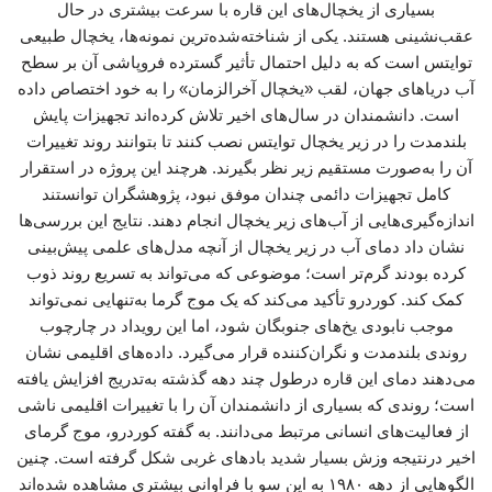
بسیاری از یخچال‌های این قاره با سرعت بیشتری در حال
عقب‌نشینی هستند. یکی از شناخته‌شده‌ترین نمونه‌ها، یخچال طبیعی
توایتس است که به دلیل احتمال تأثیر گسترده فروپاشی آن بر سطح
آب دریاهای جهان، لقب «یخچال آخرالزمان» را به خود اختصاص داده
است. دانشمندان در سال‌های اخیر تلاش کرده‌اند تجهیزات پایش
بلندمدت را در زیر یخچال توایتس نصب کنند تا بتوانند روند تغییرات
آن را به‌صورت مستقیم زیر نظر بگیرند. هرچند این پروژه در استقرار
کامل تجهیزات دائمی چندان موفق نبود، پژوهشگران توانستند
اندازه‌گیری‌هایی از آب‌های زیر یخچال انجام دهند. نتایج این بررسی‌ها
نشان داد دمای آب در زیر یخچال از آنچه مدل‌های علمی پیش‌بینی
کرده بودند گرم‌تر است؛ موضوعی که می‌تواند به تسریع روند ذوب
کمک کند. کوردرو تأکید می‌کند که یک موج گرما به‌تنهایی نمی‌تواند
موجب نابودی یخ‌های جنوبگان شود، اما این رویداد در چارچوب
روندی بلندمدت و نگران‌کننده قرار می‌گیرد. داده‌های اقلیمی نشان
می‌دهند دمای این قاره درطول چند دهه گذشته به‌تدریج افزایش یافته
است؛ روندی که بسیاری از دانشمندان آن را با تغییرات اقلیمی ناشی
از فعالیت‌های انسانی مرتبط می‌دانند. به گفته کوردرو، موج گرمای
اخیر درنتیجه وزش بسیار شدید بادهای غربی شکل گرفته است. چنین
الگوهایی از دهه ۱۹۸۰ به این سو با فراوانی بیشتری مشاهده شده‌اند