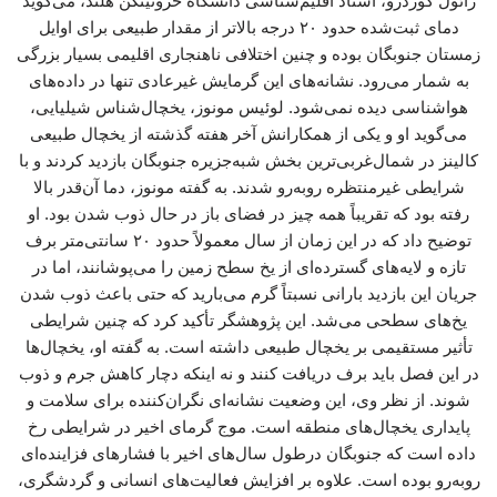
رائول کوردرو، استاد اقلیم‌شناسی دانشگاه خرونینگن هلند، می‌گوید
دمای ثبت‌شده حدود ۲۰ درجه بالاتر از مقدار طبیعی برای اوایل
زمستان جنوبگان بوده و چنین اختلافی ناهنجاری اقلیمی بسیار بزرگی
به شمار می‌رود. نشانه‌های این گرمایش غیرعادی تنها در داده‌های
هواشناسی دیده نمی‌شود. لوئیس مونوز، یخچال‌شناس شیلیایی،
می‌گوید او و یکی از همکارانش آخر هفته گذشته از یخچال طبیعی
کالینز در شمال‌غربی‌ترین بخش شبه‌جزیره جنوبگان بازدید کردند و با
شرایطی غیرمنتظره روبه‌رو شدند. به گفته مونوز، دما آن‌قدر بالا
رفته بود که تقریباً همه چیز در فضای باز در حال ذوب شدن بود. او
توضیح داد که در این زمان از سال معمولاً حدود ۲۰ سانتی‌متر برف
تازه و لایه‌های گسترده‌ای از یخ سطح زمین را می‌پوشانند، اما در
جریان این بازدید بارانی نسبتاً گرم می‌بارید که حتی باعث ذوب شدن
یخ‌های سطحی می‌شد. این پژوهشگر تأکید کرد که چنین شرایطی
تأثیر مستقیمی بر یخچال طبیعی داشته است. به گفته او، یخچال‌ها
در این فصل باید برف دریافت کنند و نه اینکه دچار کاهش جرم و ذوب
شوند. از نظر وی، این وضعیت نشانه‌ای نگران‌کننده برای سلامت و
پایداری یخچال‌های منطقه است. موج گرمای اخیر در شرایطی رخ
داده است که جنوبگان درطول سال‌های اخیر با فشارهای فزاینده‌ای
روبه‌رو بوده است. علاوه بر افزایش فعالیت‌های انسانی و گردشگری،