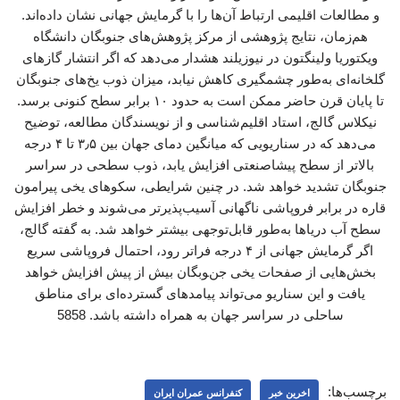
و مطالعات اقلیمی ارتباط آن‌ها را با گرمایش جهانی نشان داده‌اند.
هم‌زمان، نتایج پژوهشی از مرکز پژوهش‌های جنوبگان دانشگاه
ویکتوریا ولینگتون در نیوزیلند هشدار می‌دهد که اگر انتشار گازهای
گلخانه‌ای به‌طور چشمگیری کاهش نیابد، میزان ذوب یخ‌های جنوبگان
تا پایان قرن حاضر ممکن است به حدود ۱۰ برابر سطح کنونی برسد.
نیکلاس گالج، استاد اقلیم‌شناسی و از نویسندگان مطالعه، توضیح
می‌دهد که در سناریویی که میانگین دمای جهان بین ۳٫۵ تا ۴ درجه
بالاتر از سطح پیشاصنعتی افزایش یابد، ذوب سطحی در سراسر
جنوبگان تشدید خواهد شد. در چنین شرایطی، سکوهای یخی پیرامون
قاره در برابر فروپاشی ناگهانی آسیب‌پذیرتر می‌شوند و خطر افزایش
سطح آب دریاها به‌طور قابل‌توجهی بیشتر خواهد شد. به گفته گالج،
اگر گرمایش جهانی از ۴ درجه فراتر رود، احتمال فروپاشی سریع
بخش‌هایی از صفحات یخی جنوبگان بیش از پیش افزایش خواهد
یافت و این سناریو می‌تواند پیامدهای گسترده‌ای برای مناطق
ساحلی در سراسر جهان به همراه داشته باشد. 5858
برچسب‌ها:
اخرین خبر
کنفرانس عمران ایران