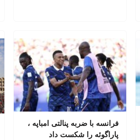
فرانسه با ضربه پنالتی امباپه ،
پاراگوئه را شکست داد