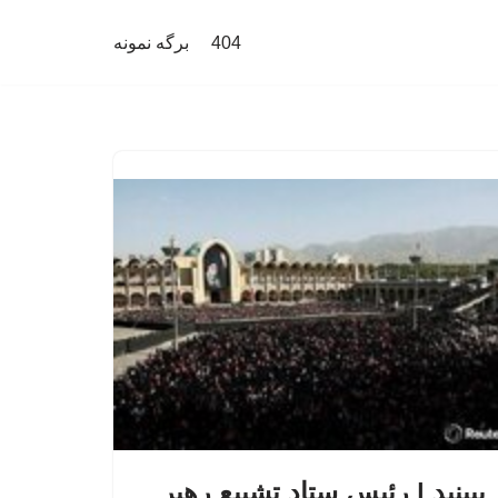
404
برگه نمونه
ببینید | رئیس ستاد تشییع رهبر