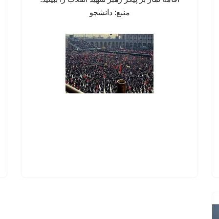
منبع: دانشجو