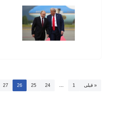
« قبلی
1
…
24
25
26
27