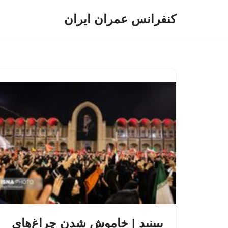
کنفرانس عمران ایران
پرش
به
محتوا
ببینید | خاموش شدن چراغ‌های