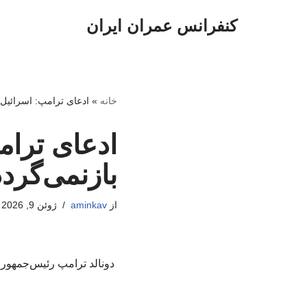
کنفرانس عمران ایران
پرش
به
محتوا
خانه
»
ادعای ترامپ: اسرائیل ب
ادعای ترام
بازنمی‌گردد
از
aminkav
ژوئن 9, 2026
دونالد ترامپ رئیس‌جمهور آ