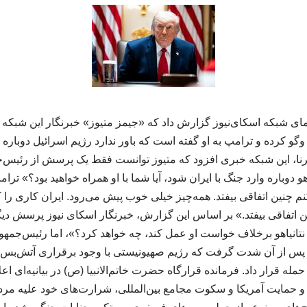
مای شبکه اسکای‌نیوز گزارش داد که «جیمز متیوز» خبرنگار این شبکه در 
و کرده و ترامپ به او گفته است که باور ندارد رژیم اسرائیل دوباره و
رنا، این شبکه خبری افزود که متیوز توانست فقط یک پرسش از رئیس‌ج
یاهو دوباره وارد جنگ با ایران شود، آیا شما با او همراه خواهید بود؟» ت
 چنین اتفاقی بیفتد. همه‌چیز خیلی خوب پیش می‌رود. ایران کاری را که 
ن اتفاقی بیفتد.» بر اساس این گزارش، خبرنگار اسکای نیوز پرسش دی
 نتانیاهو برخلاف خواست او عمل کند، چه خواهد کرد؟»، اما رئیس‌جمهو
 پس از آن شدت گرفت که رژیم صهیونیستی با وجود برقراری آتش‌بس،
له قرار داد. فرمانده قرارگاه حضرت خاتم‌الانبیا (ص) در بیانیه‌ای اع
و حمایت آمریکا و سکوت مجامع بین‌المللی، شرارت‌های خود علیه مردم