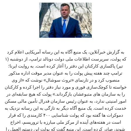
به گزارش خبرآنلاین، یک منبع آگاه به این رسانه آمریکایی اعلام کرد
که پولت، سرپرست اطلاعات ملی دولت دونالد ترامپ، از دوشنبه (۱
تیر) پاکسازی کارکنان این دفتر را آغاز کرده است. به روایت ایرنا؛
ترامپ چند هفته پیش پولت را به عنوان مدیر موقت اداره مذکور
منصوب کرد و در تارنمای «تروث سوشال» نوشت که «از وی
خواسته تا کوچک‌سازی فوری و مورد نیاز دفتر را اجرا کرده و کارکنان
را به سازمان های متبوعشان بازگرداند.» پولت که هیچ سابقه‌ای در
امور امنیتی ندارد، به عنوان رئیس سازمان فدرال تأمین مالی مسکن
خدمت کرده است. یک منبع آگاه دیگر به تازگی به این رسانه نزدیک به
دموکرات ها گفته بود که پولت شناسایی ۴۰۰ کارمندی را که قرار
است در هفته‌های آینده از مرکز ملی مبارزه با تروریسم، اخراج
شوند، صادر کرده است. این منبع گفت که پولت این دستورالعمل را