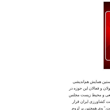
رای هوش مصنوعی در کشاورزی در روز چهارشنبه، 10 اردیبهشت 1404، نخستین همایش هم‌اندیشی
لان و فعالان این حوزه در
بیعی و محیط زیست مجلس
یت کشاورزی ایران قرار
ست." وی همچنین بر لزوم