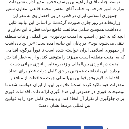
توسط جناب آقای ابراهیم بن یوسف فخرو، مدیر اداره تشریفات
وزارت امور خارجه، به جناب آقای محسن محمد قانعی، معاون سفیر
جمهوری اسلامی ایران در قطر، در پی احضار وی به مقر این
وزارتخانه در روز جاری صورت گرفت.» بر اساس این بیانیه: «این
یادداشت همچنین شامل مخالفت قاطع دولت قطر با این تجاوز و
آنچه که به عنوان آسیب به امنیت دریانوردی بین‌المللی و ثبات منطقه
تلقی می‌شود، بود.» در پایان این بیانیه آمده‌است: «در این یادداشت
از جمهوری اسلامی ایران خواسته شده است تا فوراً هرگونه اقدامی
که به امنیت منطقه آسیب می‌زند را متوقف کند، و از به خطر انداختن
امنیت دریانوردی بین‌المللی و زنجیره تامین انرژی جهانی دست
بردارد. این یادداشت همچنین بر حق کامل دولت قطر برای اتخاذ
اقدامات لازم وفق قوانین بین‌المللی جهت محافظت از منافع و
مقدرات خود تاکید کرده است؛ علاوه بر این، از ایران خواسته شده تا
توضیحات فوری در خصوص این هدف‌گیری ارائه داده، اقدامات فوری
برای جلوگیری از تکرار آن اتخاذ کند، و پایبندی کامل خود را به قوانین
بین‌المللی مرتبط نشان دهد.»