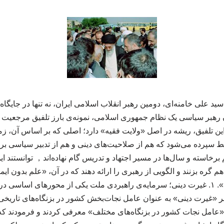
ید علی خامنه‌ای، دومین رهبر انقلاب اسلامی ایران، نه تنها در جایگاه
وان رهبر سیاسی یک نظام جمهوری اسلامی، نمونه‌ی بارز تلفیق مرجعیت
ین تلفیق، ریشه در اصل «ولایت فقیه» دارد؛ اصلی که بر اساس آن، ز
ط سپرده می‌شود که هم از صلاحیت‌های دینی و هم از تدبیر سیاسی برخو
برخاسته و سال‌ها در مسیر اجتهاد و تدریس گام نهاده‌اند， توانستند ا
گره بزنند و الگویی از رهبری را ارائه دهند که در آن، «علم بدون ایم
ایمان بدون علم به رکود». ۱. غیرت دینی؛ سرمایه‌ی راهبردی ملت یکی از محورهای اساس
 بر «غیرت دینی» به عنوان عامل نجات‌بخش کشور در بزنگاه‌های تاریخی 
عامل نجات کشور در بزنگاه‌های مختلف» معرفی کردند و فرمودند که ا