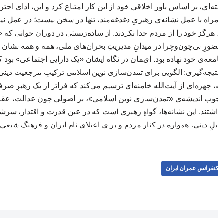
‌ای، بر اساس باور اخلاقی خود از این کار امتناع کرد و این، ادای ا
مندیِ همراه با عمل نشانه‌ی رهبریِ دغدغه‌مند، تنها در سخن نیست؛ در عمل ن
رگز خود را از مردم جدا نکردند. از ساده‌زیستی در دوران جوانی که
حضورِ بی‌چون‌وچرا در میدانِ مدیریتِ بحران‌های ملی، همه و همه نشا
ه‌ی خود نهاده بود. ایمان در نگاه ایشان «یک دارایی اجتماعی» بود ک
یجه‌گیری: الگویی برای تمدن‌سازی نوین اسلامی ترکیبِ مرجعیت دین
، چهره‌ای از آیت‌الله خامنه‌ای ترسیم می‌کند که فراتر از یک رهبرِ صرفا
وب اندیشه‌ی «تمدن‌سازی نوین اسلامی»، بر اصولی چون عدالت، عقلا
اشتند. این نشانه‌ها، گواهِ رهبری است که در عین قدرت و اقتدار، سرشار
یلِ دینی، همواره در کنار مردم و برای اعتلای نام ایران و فرهنگ شیعی
نفرانس عمران ایران