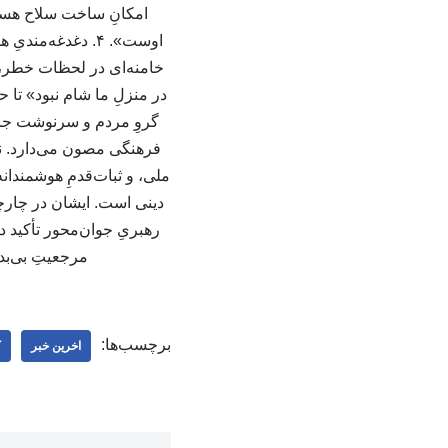
امکانِ ساخت سلاح هسته
اوست». ۴. دغدغه‌
خامنه‌ای در لحظات خطر، ه
در منزلِ ما شام نبود» تا 
گروِ مردم و سرنوشت جامع
فرهنگی مصون می‌دارد. نت
ملی، و ثبات‌قدمِ هوشمندانه
دینی است. ایشان در چارچ
رهبریِ جوان‌محور تأکید د
مرجعیتِ بی‌بد
برچسب‌ها:
اخرین خبر
ک