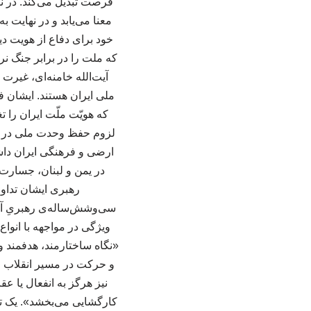
فرصت تبدیل می‌کند. در ن
معنا می‌یابد و در نهایت
خود برای دفاع از هویت د
آیت‌الله خامنه‌ای، غیرت
ملی ایران هستند. ایشان ف
که هویّت ملّت ایران را 
لزوم حفظ وحدت ملی در سای
ارضی و فرهنگی ایران داشت
در یمن و لبنان، جسارت 
سی‌وشش‌ساله‌ی رهبریِ آیت‌
ویژگی در مواجهه با انوا
«نگاه ساختارمند، هدفمند و
و حرکت در مسیر انقلاب را
نیز هرگز به انفعال یا عق
کارگشایی می‌بخشد». یک تحل