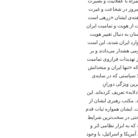
راه با عقلانیت و بصیرت
ن امروز در شجاعت و غیرت
گفته‌ی ایشان «زرهی است
ان محافظت می‌کند». ۲. غیرت ملی؛ حراست از هویت و تمامیت ایران
ان به دنبال تغییر هویت
ارد ایران شدند، این است
می هشدار می‌دادند و بر
ز تهدیدات فراروی تمامیت
ه «تنها ایران و متحدانش
؛ سیاستی که در سایه‌ی
د بارزترین ویژگی دورانِ
انه» تعریف کرده‌اند. این
د. مکتب رهبری ایشان از
ت. ایشان همواره ثبات قدم
، حتی در سخت‌ترین شرایط
که به ابزار نظامی اثر و
مریکا و اسرائیل، با وجود