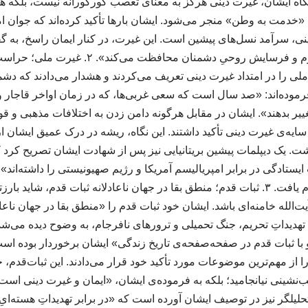
گاه ایشان، غیرت دینی هرگز به معنای تعصب کورکورانه نیست، بلکه هم
 به «خدمت به وطن» منجر می‌شود. ایشان بارها تأکید کرده‌اند که جوا
ینی، سرآمد نسل‌های پیشین است. این غیرت، در کنار ایمان راسخ، به 
که ملت را در برابر جنگ نرم و فرسایش روحیِ دشمن
 ملی را در امتداد غیرت دینی تعریف می‌کردند و هشدار می‌دادند که دشمن
رموده‌اند: «صد سال است که سعی غربی‌ها، که در زمان اواخر قاجار و
تغییر بدهند». ایشان در مقابل هرگونه دامن زدن به اختلافات مذهبی و قو
ه‌ی غیرت دینی تأکید داشتند. این نگاه، ریشه در درک عمیق ایشان ا
. یک دیپلمات پیشین بریتانیایی نیز پس از شهادت ایشان تصریح کرد ک
ایستادگی در برابر امپریالیسم آمریکا و رژیم صهیونیستی را داشته‌اند»
رهبری ایشان تداوم یافت. ۳. ثبات قدم؛ منطق بقا در جهان ناعادلانه ثبات قدم، شای
الله خامنه‌ای باشد. ایشان خود ثبات قدم را «منطق بقا در جهان ناعادل
ع تهدیداتِ تحریم، جنگ تحمیلی و ترورهای نافرجام، به وضوح دیده می‌ش
 با ثبات قدم در صفحه‌صفحه‌ی تاریخ زندگی» ایشان برخوردار بوده اس
 از مهم‌ترین موضوعات مورد تأکید خود قرار می‌دادند. این ثبات‌قدم
ب‌نشینی نیانجامید؛ بلکه به فرموده‌ی ایشان، «ایمان و غیرت دینی است 
یلگر نیز در توصیف ایشان آورده است که «در برابر تهدیداتِ هسته‌ایِ آ