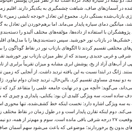
‌کند، دو نیمه در سیاره ایجاد کرده است که از نظر میزان پوشش اقیانو
ده در آسمان‌های صاف، شباهت چشمگیری به یکدیگر دارند. اقلیم زمین
 بازتاب‌شده بستگی دارد. مجموع این تعادل «بودجه تابشی زمین» نا
شد، میانگین دمای سیاره پایدار می‌ماند. اما برهم‌خوردن این تعادل به 
ژوهشگران با استفاده از داده‌ها، مؤلفه‌های مختلف آلبدو را دسته‌بند
 خشکی‌ها در بازتاب نور خورشید. سپس دسته‌بندی‌ها را با مدل‌های اقل
ای مختلفی تقسیم کردند تا الگوهای بازتاب نور در نقاط گوناگون را ب
 شرقی و غربی جدیدی رسیدند که از نظر میزان بازتاب نور خورشید تقری
از آب‌های آزاد از یخ، پوشش ابری مشابه و میزان تقریباً برابری از 
 ژانگ در ابتدا نسبت به این یافته تردید داشت. از آنجایی که زمین ت
ه دو نیمه‌ی مساوی تقسیم کرد. بااین‌حال، تردید چندان دوام نیاورد. 
می‌داند، می‌گوید: «آنچه من و در نهایت جامعه علمی را متقاعد کرد که
دف ساده است، سه ویژگی کلیدی آن بود: یکتایی، پایداری و چیزی که ما
ه به سه ویژگی اشاره دارد: نخست اینکه خط کشف‌شده، تنها محوری اس
‌کند. دوم اینکه تقارن پایدار است و در طول زمان در نقاط مختلف زم
از سال ۲۰۰۱ تاکنون در موقعیت ۲۷ درجه شرقی باقی مانده است. سوم و مهم‌تر از همه
ای بدون یخ برخوردارند؛ موضوعی که باعث می‌شود سهم آسمان صاف و