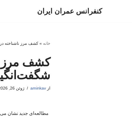
کنفرانس عمران ایران
پرش
به
محتوا
خانه
»
کشف مرز ناشناخته در ز
کشف مرز نا
شگفت‌انگیز
از
aminkav
ژوئن 26, 2026
مطالعه‌ای جدید نشان می‌د