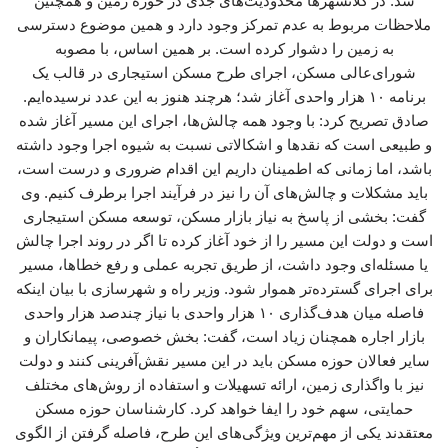
شد: در کلانشهرها محدودیت‌های جدی در حوزه زمین و همچنین
ملاحظات مربوط به عدم تمرکز وجود دارد و همین موضوع دسترسی
به زمین را دشوار کرده است. بر همین اساس، با مصوبه
شورای‌عالی مسکن، اجرای طرح مسکن استیجاری در قالب یک
برنامه ۱۰ هزار واحدی آغاز شد؛ هرچند هنوز به این عدد نرسیده‌ایم.
صادق تصریح کرد: با وجود همه چالش‌ها، اجرای این مسیر آغاز شده
و طبیعی است که نقدها و اشکالاتی نسبت به شیوه اجرا وجود داشته
باشد، اما زمانی که اطمینان داریم این اقدام ضروری و درست است،
باید مشکلات و چالش‌های آن را نیز در فرآیند اجرا برطرف کنیم. وی
گفت: بخشی از پاسخ به نیاز بازار مسکن، توسعه مسکن استیجاری
است و دولت این مسیر را از خود آغاز کرده تا اگر در روند اجرا چالش
یا مسئله‌ای وجود داشت، از طریق تجربه عملی و رفع خطاها، مسیر
برای اجرای گسترده‌تر هموار شود. وزیر راه و شهرسازی با بیان اینکه
فاصله میان هدف‌گذاری ۱۰ هزار واحدی با نیاز چندصد هزار واحدی
بازار اجاره همچنان زیاد است، گفت: بخش خصوصی، پیمانکاران و
سایر فعالان حوزه مسکن باید در این مسیر نقش‌آفرینی کنند و دولت
نیز با واگذاری زمین، ارائه تسهیلات و استفاده از روش‌های مختلف
حمایتی، سهم خود را ایفا خواهد کرد. کارشناسان حوزه مسکن
معتقدند یکی از مهم‌ترین ویژگی‌های این طرح، فاصله گرفتن از الگوی