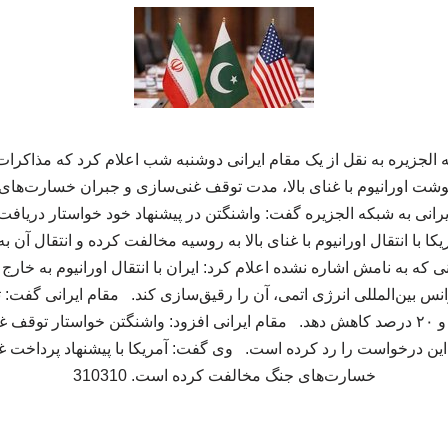
 الجزیره به نقل از یک مقام ایرانی دوشنبه شب اعلام کرد که مذاکرات 
شت اورانیوم با غنای بالا، مدت توقف غنی‌سازی و جبران خسارت‌ها
با انتقال اورانیوم با غنای بالا به روسیه مخالفت کرده و انتقال آن ب
ی که به نامش اشاره نشده اعلام کرد: ایران با انتقال اورانیوم به خار
 بین‌المللی انرژی اتمی، آن را رقیق‌سازی کند. مقام ایرانی گفت: ت
با غنای بالا را به سطح ۳.۷ و ۲۰ درصد کاهش دهد. مقام ایرانی افزود: واشنگتن خواستا
ن این درخواست را رد کرده است. وی گفت: آمریکا با پیشنهاد پرداخت غر
خسارت‌های جنگ مخالفت کرده است. 310310